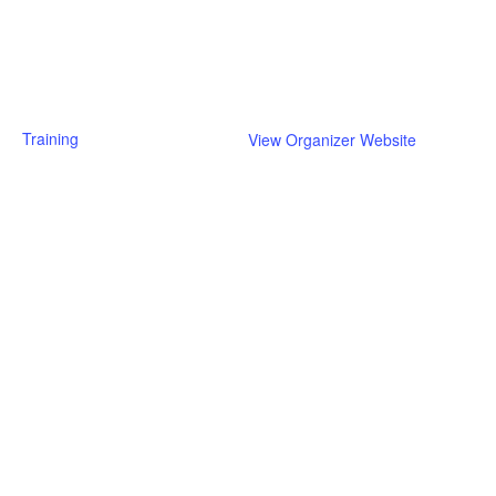
Phone
7 December
+31495622554
Time:
Email
9:00 am - 4:00 pm
sales@at-automation.nl
Event Category:
Training
View Organizer Website