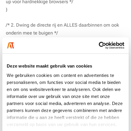
up voor hardnekkige browsers */
}
/* 2. Dwing de directe rij en ALLES daarbinnen om ook
onderin mee te buigen */
article.act-post .row,
article.act-post .row *,
article.act-post div {
border-radius: 0 0 16px 16px !important;
Deze website maakt gebruik van cookies
overflow: hidden !important;
We gebruiken cookies om content en advertenties te
}
personaliseren, om functies voor social media te bieden
en om ons websiteverkeer te analyseren. Ook delen we
/* 3. Mocht er een specifieke knoppenbalk of container
informatie over uw gebruik van onze site met onze
partners voor social media, adverteren en analyse. Deze
onderin zitten, buig die ook mee */
partners kunnen deze gegevens combineren met andere
article.act-post [class*=”footer”],
informatie die u aan ze heeft verstrekt of die ze hebben
article.act-post [class*=”button”] {
verzameld op basis van uw gebruik van hun services.
border-radius: 0 0 16px 16px !important;