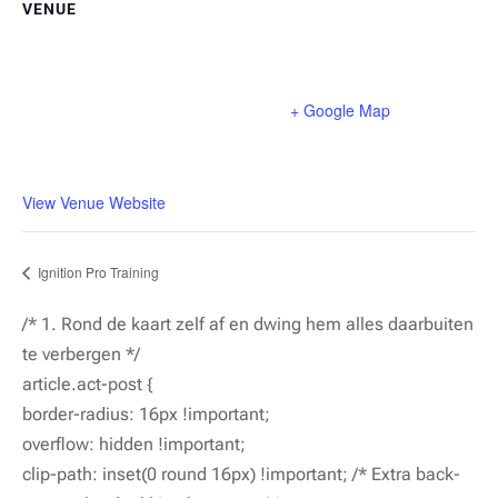
VENUE
Schoutlaan 2, Weert
Schoutlaan 2
Weert
,
Limburg
6002 EA
Netherlands
+ Google Map
Phone
+31495622554
View Venue Website
Ignition Pro Training
/* 1. Rond de kaart zelf af en dwing hem alles daarbuiten
te verbergen */
article.act-post {
border-radius: 16px !important;
overflow: hidden !important;
clip-path: inset(0 round 16px) !important; /* Extra back-