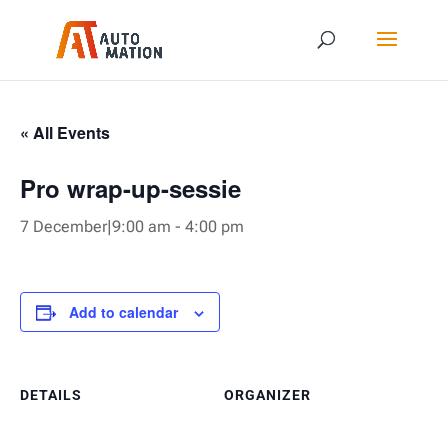
« All Events
Pro wrap-up-sessie
7 December|9:00 am
-
4:00 pm
Add to calendar
DETAILS
ORGANIZER
Date:
AT-Automation B.V.