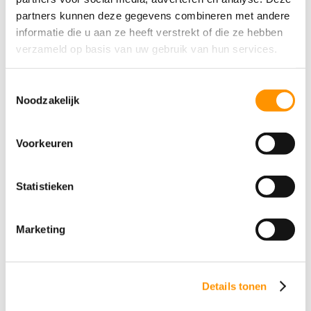
partners kunnen deze gegevens combineren met andere
informatie die u aan ze heeft verstrekt of die ze hebben
verzameld op basis van uw gebruik van hun services.
Toestemmingsselectie
Noodzakelijk
Hostellerie Munten (€€)
Voorkeuren
Dit hotel ligt het dichtst bij onze trainingsruimte. Slechts 8
Statistieken
minuten lopen (550 meter) richting het centrum, net over
de brug.
Marketing
Bekijk hotel
Details tonen