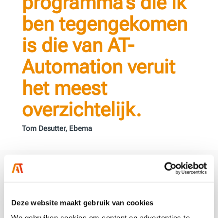
programma’s die ik
ben tegengekomen
is die van AT-
Automation veruit
het meest
overzichtelijk.
Tom Desutter, Ebema
Onze PLC-diensten
In ons ontwerp staan niet alleen verbeterpunten voor
Deze website maakt gebruik van cookies
de huidige hardware, maar we stellen ook een
We gebruiken cookies om content en advertenties te