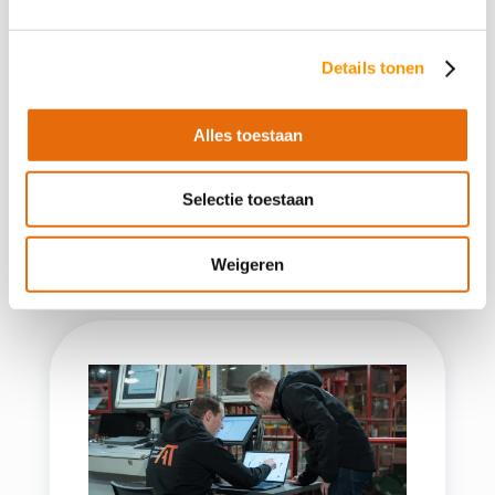
bestaande PLC-programma’s naar de
modernste standaarden. Onze expertise ligt in
Details tonen
het extraheren van data uit diverse legacy-
systemen en deze te converteren naar
Alles toestaan
krachtige Siemens PLC-omgevingen. Hierbij
maken we gebruik van SIMATIC STEP 7 (TIA
Portal) voor een betrouwbare en schaalbare
Selectie toestaan
automatisering.
Weigeren