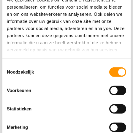
gedetailleerde lijst samen van alle benodigde
personaliseren, om functies voor social media te bieden
componenten voor het nieuwe ontwerp. Dit ontwerp
en om ons websiteverkeer te analyseren. Ook delen we
vormt de solide basis voor de uiteindelijke Eplan-
informatie over uw gebruik van onze site met onze
tekeningen en de fysieke besturingskast.
partners voor social media, adverteren en analyse. Deze
partners kunnen deze gegevens combineren met andere
informatie die u aan ze heeft verstrekt of die ze hebben
verzameld op basis van uw gebruik van hun services.
Toestemmingsselectie
Noodzakelijk
Voorkeuren
Statistieken
PLC programmering
Marketing
Wij ontwikkelen nieuwe software of upgraden