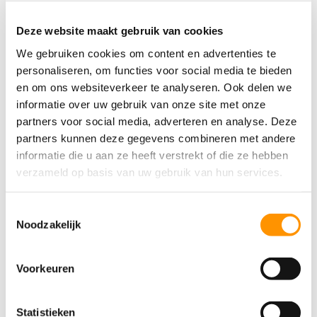
Deze website maakt gebruik van cookies
We gebruiken cookies om content en advertenties te
personaliseren, om functies voor social media te bieden
en om ons websiteverkeer te analyseren. Ook delen we
informatie over uw gebruik van onze site met onze
partners voor social media, adverteren en analyse. Deze
Lokale aanwezigheid en
partners kunnen deze gegevens combineren met andere
klantrelaties
informatie die u aan ze heeft verstrekt of die ze hebben
Dankzij de lokale aanwezigheid in Weert kan het
verzameld op basis van uw gebruik van hun services.
team snel ter plaatse zijn bij storingen en intensief
samenwerken met klanten. Regelmatige meetings,
Toestemmingsselectie
Noodzakelijk
korte lijnen vanaf kantoor en bezoeken op locatie
zorgen voor directe en betrouwbare samenwerking.
Jack benadrukt: “We zijn betrokken bij het hele
Voorkeuren
proces en delen onze kennis. Klanten kunnen op ons
rekenen voor oplossingen die echt werken.”
Statistieken