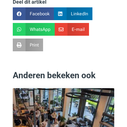
Deel dit artikel
Facebook
LinkedIn


WhatsApp
E-mail


Print

Anderen bekeken ook