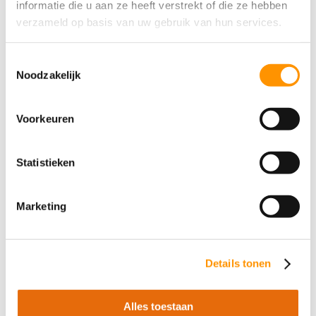
informatie die u aan ze heeft verstrekt of die ze hebben
verzameld op basis van uw gebruik van hun services.
Toestemmingsselectie
Noodzakelijk
Unified Namespace (UNS): de
Voorkeuren
datalaag die Industry 4.0 mogelijk
maakt
Unified Namespace (UNS):de datalaag die
Statistieken
Industry4.0 mogelijk maaktIn dit artikel Wat
is een UNS en waarom is het belangrijk? De
Marketing
rol van UNS in Industry 4.0 UNS en OPC UA:
waarom deze combinatie de standaard is
Waarom Ignition de ideale engine is voor
Details tonen
jouw UNS Realtime...
Lees meer
Alles toestaan