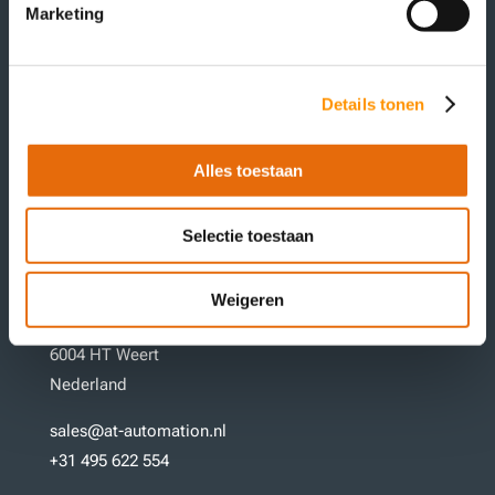
Marketing
Details tonen
Hoofdkantoor
Alles toestaan
Schoutlaan 2
6002 EA Weert
Selectie toestaan
Nederland
Werkplaats
Weigeren
Graafschap Hornelaan 202
6004 HT Weert
Nederland
sales@at-automation.nl
+31 495 622 554