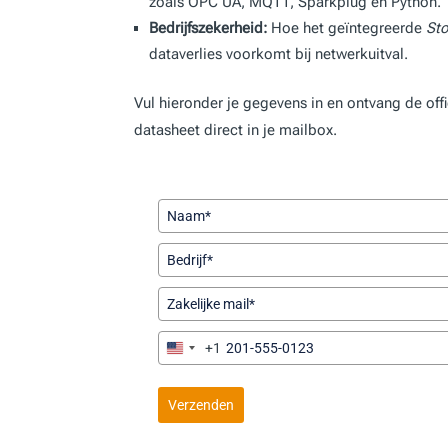
zoals OPC UA, MQTT, Sparkplug en Python.
Bedrijfszekerheid:
Hoe het geïntegreerde
St
dataverlies voorkomt bij netwerkuitval.
Vul hieronder je gegevens in en ontvang de offi
datasheet direct in je mailbox.
+1
U
n
i
Verzenden
t
e