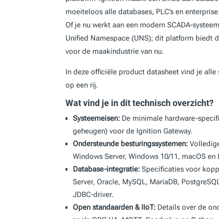
moeiteloos alle databases, PLC’s en enterprise
Of je nu werkt aan een modern SCADA-systeem, 
Unified Namespace (UNS); dit platform biedt de 
voor de maakindustrie van nu.
In deze officiële product datasheet vind je alle 
op een rij.
Wat vind je in dit technisch overzicht?
Systeemeisen:
De minimale hardware-specifi
geheugen) voor de Ignition Gateway.
Ondersteunde besturingssystemen:
Volledige
Windows Server, Windows 10/11, macOS en Li
Database-integratie:
Specificaties voor kop
Server, Oracle, MySQL, MariaDB, PostgreSQL
JDBC-driver.
Open standaarden & IIoT:
Details over de on