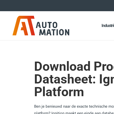
Industr
Download Pro
Datasheet: Ig
Platform
Ben je benieuwd naar de exacte technische mog
platform? Ignition maakt een einde aan databe