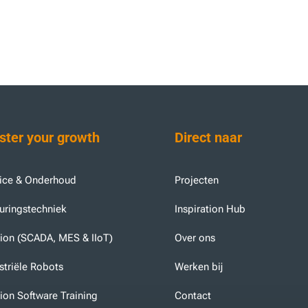
ter your growth
Direct naar
ice & Onderhoud
Projecten
uringstechniek
Inspiration Hub
tion (SCADA, MES & IIoT)
Over ons
striële Robots
Werken bij
tion Software Training
Contact