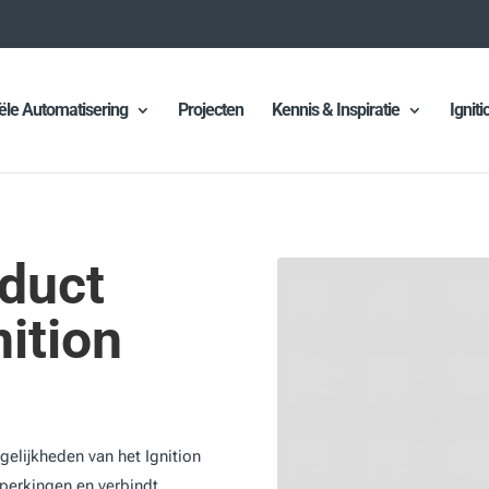
iële Automatisering
Projecten
Kennis & Inspiratie
Igniti
duct
nition
elijkheden van het Ignition
perkingen en verbindt