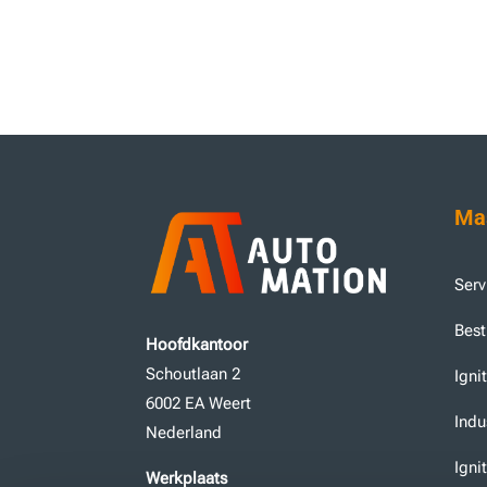
d
S
t
a
t
e
s
+
1
Mas
Serv
Best
Hoofdkantoor
Schoutlaan 2
Igni
6002 EA Weert
Indu
Nederland
Igni
Werkplaats