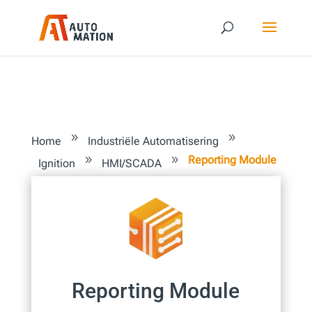
9
9
Home
Industriële Automatisering
Reporting Module
9
9
Ignition
HMI/SCADA
Reporting Module