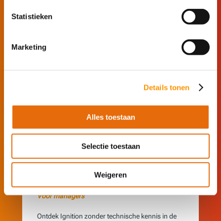
snel.
Statistieken
Verken alle functies van Ignition.
Koppel onbeperkt tags, PLC’s, databases en
apparaten.
Marketing
Ontdek hoe Ignition jouw technische uitdagingen
oplost zonder beperkingen.
Details tonen
Start met bouwen
Alles toestaan
Selectie toestaan
Weigeren
Zie Ignition in actie
Voor managers
Ontdek Ignition zonder technische kennis in de