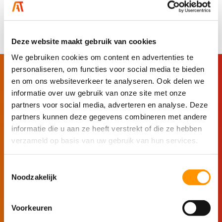
een naadloze manier kunnen correleren.
Deze website maakt gebruik van cookies
We gebruiken cookies om content en advertenties te
personaliseren, om functies voor social media te bieden
Ervaar de kracht van
en om ons websiteverkeer te analyseren. Ook delen we
Ignition
informatie over uw gebruik van onze site met onze
partners voor social media, adverteren en analyse. Deze
partners kunnen deze gegevens combineren met andere
informatie die u aan ze heeft verstrekt of die ze hebben
verzameld op basis van uw gebruik van hun services.
Start met bouwen
Voor programmeurs
Toestemmingsselectie
Noodzakelijk
Ga direct aan de slag met het bouwen van je
eigen Ignition-applicatie.
Voorkeuren
Download en installeer Ignition eenvoudig en