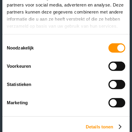
partners voor social media, adverteren en analyse. Deze
partners kunnen deze gegevens combineren met andere
informatie die u aan ze heeft verstrekt of die ze hebben
verzameld op basis van uw gebruik van hun services.
Toestemmingsselectie
Headquarters
Noodzakelijk
Schoutlaan 2
6002 EA Weert
Voorkeuren
The Netherlands
Workshop
Statistieken
Graafschap Hornelaan 202
6004 HT Weert
Marketing
The Netherlands
sales@at-automation.nl
+31 495 622 554
Details tonen