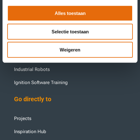
Master your growth
Alles toestaan
Service & Maintenance
Selectie toestaan
Control Engineering
Weigeren
Ignition (SCADA, MES & IIoT)
Industrial Robots
Ignition Software Training
Go directly to
Projects
Inspiration Hub