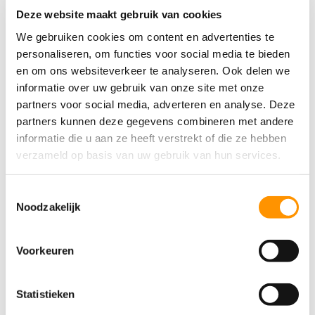
clip-path: inset(0 round 16px) !important; /* Extra back-
Deze website maakt gebruik van cookies
up voor hardnekkige browsers */
We gebruiken cookies om content en advertenties te
}
personaliseren, om functies voor social media te bieden
/* 2. Dwing de directe rij en ALLES daarbinnen om ook
en om ons websiteverkeer te analyseren. Ook delen we
informatie over uw gebruik van onze site met onze
onderin mee te buigen */
partners voor social media, adverteren en analyse. Deze
article.act-post .row,
partners kunnen deze gegevens combineren met andere
article.act-post .row *,
informatie die u aan ze heeft verstrekt of die ze hebben
article.act-post div {
verzameld op basis van uw gebruik van hun services.
border-radius: 0 0 16px 16px !important;
overflow: hidden !important;
Toestemmingsselectie
}
Noodzakelijk
/* 3. Mocht er een specifieke knoppenbalk of container
onderin zitten, buig die ook mee */
Voorkeuren
article.act-post [class*=”footer”],
article.act-post [class*=”button”] {
Statistieken
border-radius: 0 0 16px 16px !important;