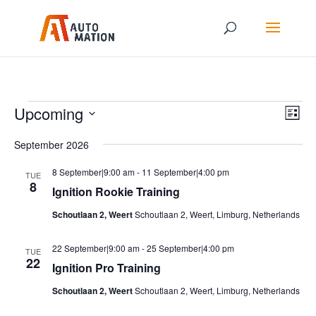
Events
Vie
Eve
Upcoming
List
Vie
Nav
Select
Nav
September 2026
date.
8 September|9:00 am
-
11 September|4:00 pm
TUE
8
Ignition Rookie Training
Schoutlaan 2, Weert
Schoutlaan 2, Weert, Limburg, Netherlands
22 September|9:00 am
-
25 September|4:00 pm
TUE
22
Ignition Pro Training
Schoutlaan 2, Weert
Schoutlaan 2, Weert, Limburg, Netherlands