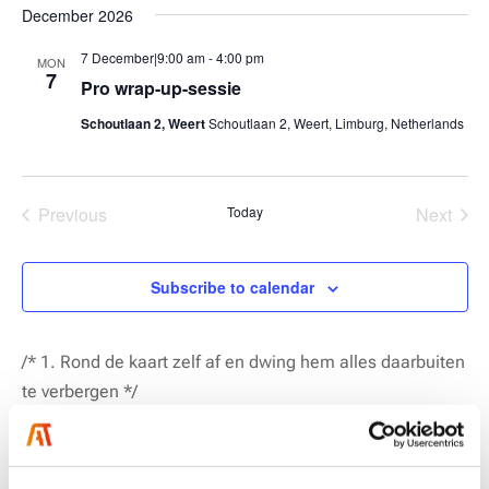
December 2026
7 December|9:00 am
-
4:00 pm
MON
7
Pro wrap-up-sessie
Schoutlaan 2, Weert
Schoutlaan 2, Weert, Limburg, Netherlands
Previous
Today
Next
Events
Events
Subscribe to calendar
/* 1. Rond de kaart zelf af en dwing hem alles daarbuiten
te verbergen */
article.act-post {
border-radius: 16px !important;
overflow: hidden !important;