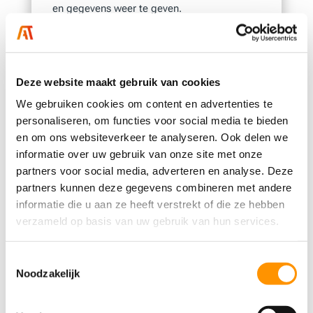
en gegevens weer te geven.
Afstandsbedieningssystemen
Afstandsbedieningssystemen gebruiken
deze technologie om apparaten en
Deze website maakt gebruik van cookies
machines op afstand te bedienen en te
We gebruiken cookies om content en advertenties te
monitoren. Ze worden vaak gebruikt in
personaliseren, om functies voor social media te bieden
toepassingen zoals thuisautomatisering,
en om ons websiteverkeer te analyseren. Ook delen we
bewaking van olie- en gasvelden, enz.
informatie over uw gebruik van onze site met onze
partners voor social media, adverteren en analyse. Deze
Digitale displays
partners kunnen deze gegevens combineren met andere
Digitale displays worden gebruikt voor het
informatie die u aan ze heeft verstrekt of die ze hebben
weergeven van informatie zoals
verzameld op basis van uw gebruik van hun services.
temperatuur, druk, snelheid, enz. Ze zijn te
vinden op allerlei apparaten, van
Toestemmingsselectie
Noodzakelijk
koffiezetapparaten tot vliegtuigen.
Dashboardsoftware