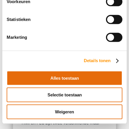
Voorkeuren
Dashboardsoftware maakt gebruik van deze
technologie om bedrijfsgegevens te
Statistieken
visualiseren te en analyseren. Ze worden
gebruikt in toepassingen zoals business
intelligence, monitoring van
Marketing
bedrijfsprestaties, enz.
HMI-gebaseerde robots
Details tonen
Deze maken gebruik van HMI-technologie
om te communiceren met hun menselijke
Alles toestaan
operators. Ze worden gebruikt in
toepassingen zoals productielijnen,
magazijnen, enz.
Selectie toestaan
HMI & PLC
Weigeren
HMI en PLC zijn twee verschillende maar