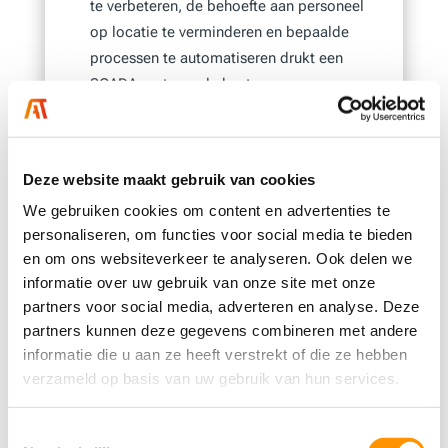
te verbeteren, de behoefte aan personeel
op locatie te verminderen en bepaalde
processen te automatiseren drukt een
SCADA-systeem de kosten.
Het ontstaan van SCADA
Deze website maakt gebruik van cookies
Om de oorsprong van SCADA te begrijpen,
We gebruiken cookies om content en advertenties te
moeten we de problemen begrijpen die
personaliseren, om functies voor social media te bieden
industriële organisaties proberen op te
en om ons websiteverkeer te analyseren. Ook delen we
lossen. Voordat SCADA in het midden van
informatie over uw gebruik van onze site met onze
partners voor social media, adverteren en analyse. Deze
de 20e eeuw werd geïntroduceerd,
partners kunnen deze gegevens combineren met andere
vertrouwden veel productievestigingen,
informatie die u aan ze heeft verstrekt of die ze hebben
industriële fabrieken en afgelegen locaties
verzameld op basis van uw gebruik van hun services.
op personeel om apparatuur handmatig te
bedienen en te controleren via drukknoppen
Toestemmingsselectie
en analoge wijzerplaten.