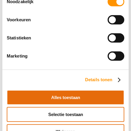
Noodzakelijk
Toen industriële verdiepingen en afgelegen
locaties steeds groter werden, waren er
Voorkeuren
oplossingen nodig om apparatuur over
lange afstanden te besturen. Industriële
Statistieken
organisaties begonnen relais en timers te
gebruiken om een zekere mate van toezicht
Marketing
te houden zonder mensen naar locaties op
afstand te hoeven sturen om elk apparaat te
bedienen.
Details tonen
Hoewel relais en timers veel problemen
oplosten door een beperkte
Alles toestaan
automatiseringsfunctionaliteit te bieden,
ontstonden er meer problemen naarmate
Selectie toestaan
organisaties zich verder uitbreidden. Relais
en timers waren moeilijk te herconfigureren