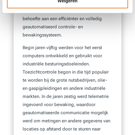
Weigeren
en op te sporen en de bedieningspanelen
namen rekken vol ruimte in beslag. Er was
behoefte aan een efficiënter en volledig
geautomatiseerd controle- en
bewakingssysteem.
Begin jaren vijftig werden voor het eerst
computers ontwikkeld en gebruikt voor
industriële besturingsdoeleinden.
Toezichtcontrole begon in die tijd populair
te worden bij de grote nutsbedrijven, olie-
en gaspijpleidingen en andere industriële
markten. In de jaren zestig werd telemetrie
ingevoerd voor bewaking, waardoor
geautomatiseerde communicatie mogelijk
werd om metingen en andere gegevens van
locaties op afstand door te sturen naar